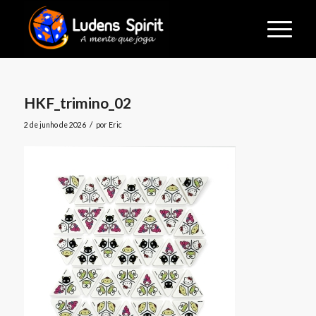
HKF_trimino_02
/
2 de junho de 2026
por
Eric